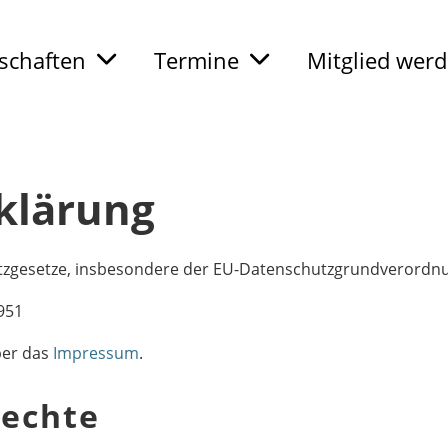
chaften
Termine
Mitglied wer
klärung
tzgesetze, insbesondere der EU-Datenschutzgrundverordnu
951
ber das
Impressum
.
rechte